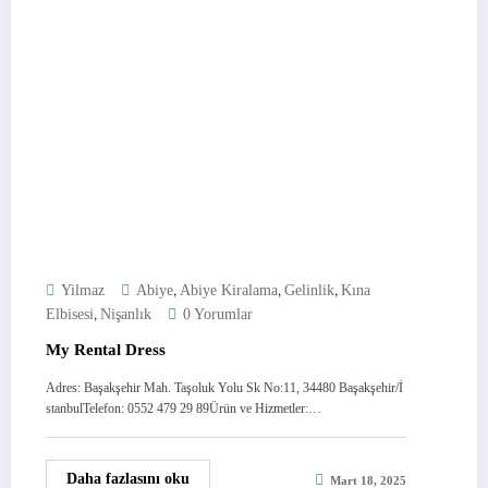
,
,
,
Yilmaz
Abiye
Abiye Kiralama
Gelinlik
Kına
,
Elbisesi
Nişanlık
0 Yorumlar
My Rental Dress
Adres: Başakşehir Mah. Taşoluk Yolu Sk No:11, 34480 Başakşehir/İ
stanbulTelefon: 0552 479 29 89Ürün ve Hizmetler:…
Daha fazlasını oku
Mart 18, 2025