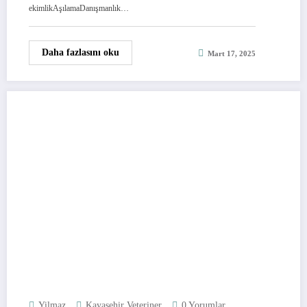
ekimlikAşılamaDanışmanlık…
Daha fazlasını oku
Mart 17, 2025
Yilmaz
Kayaşehir Veteriner
0 Yorumlar