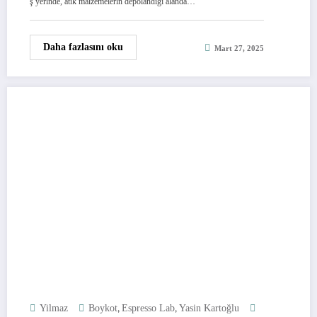
ş yerinde, atık malzemelerin depolandığı alanda…
Daha fazlasını oku
Mart 27, 2025
,
,
Yilmaz
Boykot
Espresso Lab
Yasin Kartoğlu