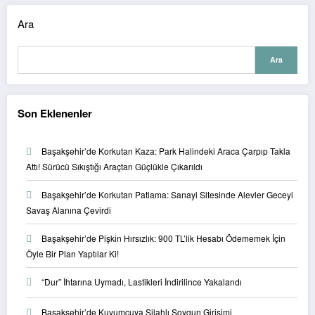
Ara
Ara
Son Eklenenler
Başakşehir’de Korkutan Kaza: Park Halindeki Araca Çarpıp Takla
Attı! Sürücü Sıkıştığı Araçtan Güçlükle Çıkarıldı
Başakşehir’de Korkutan Patlama: Sanayi Sitesinde Alevler Geceyi
Savaş Alanına Çevirdi
Başakşehir’de Pişkin Hırsızlık: 900 TL’lik Hesabı Ödememek İçin
Öyle Bir Plan Yaptılar Ki!
“Dur” İhtarına Uymadı, Lastikleri İndirilince Yakalandı
Başakşehir’de Kuyumcuya Silahlı Soygun Girişimi