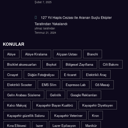
Şubat 7, 2025
127 Yıl Hapis Cezası ile Aranan Suçlu Ekipler
Tarafından Yakalandı
yilmaz tarafından
Temmuz 21, 2024
KONULAR
Abiye
Abiye Kiralama
Alçıpan Ustası
Bianchi
Bisiklet aksesuarları
Boykot
Bölgesel Zayıflama
Cilt Bakımı
Cinayet
Düğün Fotoğrafçısı
E-ticaret
Elektrikli Araç
Elektrikli Scooter
EMS Slim
Espresso Lab
G5 Masajı
Gelin Arabası Süsleme
Gelinlik
Google Reklamları
Kalıcı Makyaj
Kayaşehir Bayan Kuaförü
Kayaşehir Diyetisyen
Kayaşehir güzellik Salonu
Kayaşehir Veteriner
Kron
Kına Elbisesi
lazer
Lazer Epilasyon
Manikür