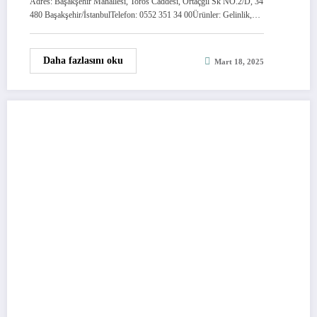
Adres: Başakşehir Mahallesi, Toros Caddesi, Ortaçgil Sk NO.2/D, 34
480 Başakşehir/İstanbulTelefon: 0552 351 34 00Ürünler: Gelinlik,…
Daha fazlasını oku
Mart 18, 2025