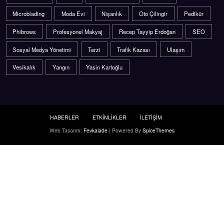
Microblading
Moda Evi
Nişanlık
Oto Çilingir
Pedikür
Phibrows
Profesyonel Makyaj
Recep Tayyip Erdoğan
SEO
Sosyal Medya Yönetimi
Terzi
Trafik Kazası
Ulaşım
Vesikalık
Yangın
Yasin Kartoğlu
HABERLER
ETKİNLİKLER
İLETİŞİM
Web Tasarım:
Fevkalade
| Powered By
SpiceThemes