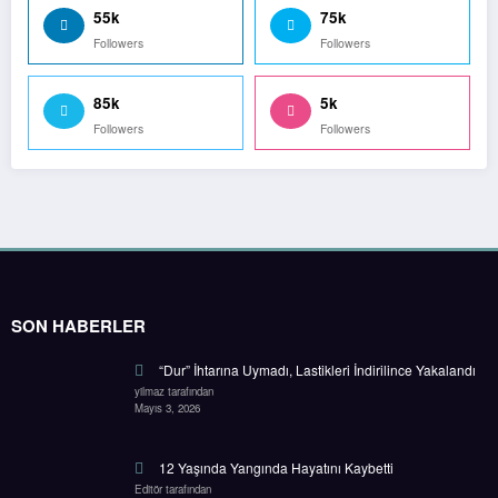
55k
75k
Followers
Followers
85k
5k
Followers
Followers
SON HABERLER
“Dur” İhtarına Uymadı, Lastikleri İndirilince Yakalandı
yilmaz tarafından
Mayıs 3, 2026
12 Yaşında Yangında Hayatını Kaybetti
Editör tarafından