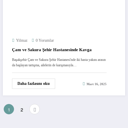
Yilmaz
0 Yorumlar
Çam ve Sakura Şehir Hastanesinde Kavga
Başakşehir Çam ve Sakura Şehir Hastanesi'nde iki hasta yakını arasın
da başlayan tartışma, ailelerin de karışmasıyla…
Daha fazlasını oku
Mart 16, 2025
Yazı
1
2
sayfalaması