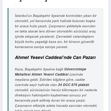
İstanbul’un Başakşehir ilçesinde kontrolden çıkan bir
otomobil, yol kenarında park halinde bulunan başka
bir araca hızla çarptı. Çarpmanın şiddetiyle savrulan
ve takla atarak ters dönen otomobilin sürücüsü araç
içinde sıkışarak yaralandı. Çevredeki vatandaşların
büyük korku yaşadığı kaza anı, bir binanın güvenlik
kamerasına saniye saniye yansıdı.
Ahmet Yesevi Caddesi’nde Can Pazarı
Kaza, Başakşehir ilçesine bağlı
Güvercintepe
Mahallesi Ahmet Yesevi Caddesi
üzerinde
meydana geldi. Edinilen bilgilere göre, cadde
üzerinde seyir halinde olan
34 DCC 876 plakalı
otomobil, sürücüsünün henüz bilinmeyen bir nedenle
direksiyon hakimiyetini kaybetmesi sonucu yol
kenarında park edilmiş duran bir araca çarptı.
Çarpmanın etkisiyle adeta havada savrulan otomobil,
takla atarak ters döndü.