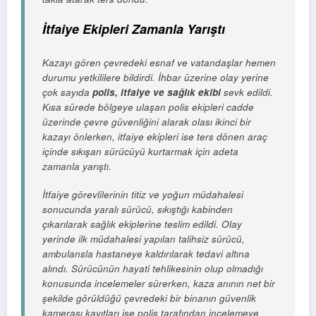
İtfaiye Ekipleri Zamanla Yarıştı
Kazayı gören çevredeki esnaf ve vatandaşlar hemen
durumu yetkililere bildirdi. İhbar üzerine olay yerine
çok sayıda
polis, itfaiye ve sağlık ekibi
sevk edildi.
Kısa sürede bölgeye ulaşan polis ekipleri cadde
üzerinde çevre güvenliğini alarak olası ikinci bir
kazayı önlerken, itfaiye ekipleri ise ters dönen araç
içinde sıkışan sürücüyü kurtarmak için adeta
zamanla yarıştı.
İtfaiye görevlilerinin titiz ve yoğun müdahalesi
sonucunda yaralı sürücü, sıkıştığı kabinden
çıkarılarak sağlık ekiplerine teslim edildi. Olay
yerinde ilk müdahalesi yapılan talihsiz sürücü,
ambulansla hastaneye kaldırılarak tedavi altına
alındı. Sürücünün hayati tehlikesinin olup olmadığı
konusunda incelemeler sürerken, kaza anının net bir
şekilde görüldüğü çevredeki bir binanın güvenlik
kamerası kayıtları ise polis tarafından incelemeye