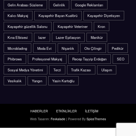
Gelin Arabası Süsleme
Gelinlik
Google Reklamları
Kalıcı Makyaj
Kayaşehir Bayan Kuaförü
Kayaşehir Diyetisyen
Kayaşehir güzellik Salonu
Kayaşehir Veteriner
Kron
Kına Elbisesi
lazer
Lazer Epilasyon
Manikür
Microblading
Moda Evi
Nişanlık
Oto Çilingir
Pedikür
Phibrows
Profesyonel Makyaj
Recep Tayyip Erdoğan
SEO
Sosyal Medya Yönetimi
Terzi
Trafik Kazası
Ulaşım
Vesikalık
Yangın
Yasin Kartoğlu
HABERLER
ETKİNLİKLER
İLETİŞİM
Web Tasarım:
Fevkalade
| Powered By
SpiceThemes