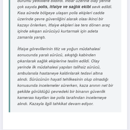
durumu yetkililere bildirdi. İhbar üzerine olay yerine
çok sayıda
polis, itfaiye ve sağlık ekibi
sevk edildi.
Kısa sürede bölgeye ulaşan polis ekipleri cadde
üzerinde çevre güvenliğini alarak olası ikinci bir
kazayı önlerken, itfaiye ekipleri ise ters dönen araç
içinde sıkışan sürücüyü kurtarmak için adeta
zamanla yarıştı.
İtfaiye görevlilerinin titiz ve yoğun müdahalesi
sonucunda yaralı sürücü, sıkıştığı kabinden
çıkarılarak sağlık ekiplerine teslim edildi. Olay
yerinde ilk müdahalesi yapılan talihsiz sürücü,
ambulansla hastaneye kaldırılarak tedavi altına
alındı. Sürücünün hayati tehlikesinin olup olmadığı
konusunda incelemeler sürerken, kaza anının net bir
şekilde görüldüğü çevredeki bir binanın güvenlik
kamerası kayıtları ise polis tarafından incelemeye
alındı. Kazayla ilgili tahkikat devam ediyor.