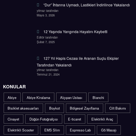
“Dur” İhtarına Uymadı, Lastikleri İndirilince Yakalandı
yilmaz tarafından
Mayıs 3, 2026
12 Yaşında Yangında Hayatını Kaybetti
Editör tarafından
Şubat 7, 2025
127 Yıl Hapis Cezası ile Aranan Suçlu Ekipler
Tarafından Yakalandı
yilmaz tarafından
Temmuz 21, 2024
KONULAR
Abiye
Abiye Kiralama
Alçıpan Ustası
Bianchi
Bisiklet aksesuarları
Boykot
Bölgesel Zayıflama
Cilt Bakımı
Cinayet
Düğün Fotoğrafçısı
E-ticaret
Elektrikli Araç
Elektrikli Scooter
EMS Slim
Espresso Lab
G5 Masajı