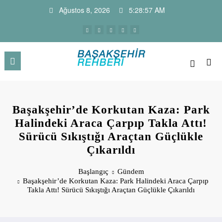
İçeriğe
Ağustos 8, 2026
5:28:58 AM
atla
Başakşehir Haber Sitesi ve Firm
Başakşehir Haberleri, firma rehber sitesi, kayaşehir,
bahçeşehir, ikitelli , güvercintepe firmaları…
Rehberi
Başakşehir’de Korkutan Kaza: Park
Halindeki Araca Çarpıp Takla Attı!
Sürücü Sıkıştığı Araçtan Güçlükle
Çıkarıldı
Başlangıç
Gündem
Başakşehir’de Korkutan Kaza: Park Halindeki Araca Çarpıp
Takla Attı! Sürücü Sıkıştığı Araçtan Güçlükle Çıkarıldı