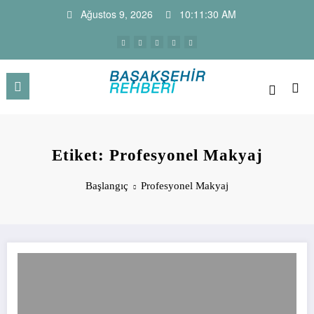
İçeriğe
Ağustos 9, 2026
10:11:31 AM
atla
Başakşehir Haber Sitesi ve Firm
Başakşehir Haberleri, firma rehber sitesi, kayaşehir,
bahçeşehir, ikitelli , güvercintepe firmaları…
Rehberi
Etiket: Profesyonel Makyaj
Başlangıç
Profesyonel Makyaj
Dilamed Gelinlik