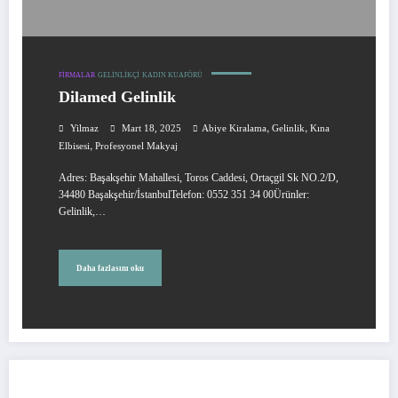
FIRMALAR
GELINLIKÇI
KADIN KUAFÖRÜ
Dilamed Gelinlik
,
,
Yilmaz
Mart 18, 2025
Abiye Kiralama
Gelinlik
Kına
,
Elbisesi
Profesyonel Makyaj
Adres: Başakşehir Mahallesi, Toros Caddesi, Ortaçgil Sk NO.2/D,
34480 Başakşehir/İstanbulTelefon: 0552 351 34 00Ürünler:
Gelinlik,…
Daha fazlasını oku