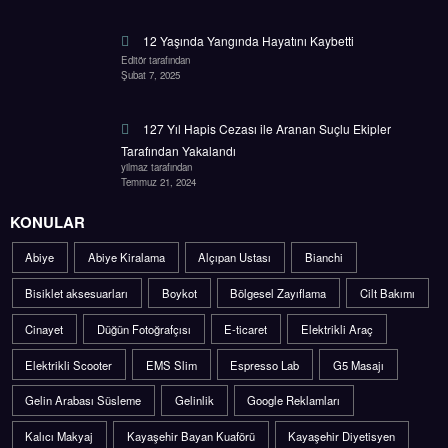
12 Yaşında Yangında Hayatını Kaybetti
Editör tarafından
Şubat 7, 2025
127 Yıl Hapis Cezası ile Aranan Suçlu Ekipler
Tarafından Yakalandı
yilmaz tarafından
Temmuz 21, 2024
KONULAR
Abiye
Abiye Kiralama
Alçıpan Ustası
Bianchi
Bisiklet aksesuarları
Boykot
Bölgesel Zayıflama
Cilt Bakımı
Cinayet
Düğün Fotoğrafçısı
E-ticaret
Elektrikli Araç
Elektrikli Scooter
EMS Slim
Espresso Lab
G5 Masajı
Gelin Arabası Süsleme
Gelinlik
Google Reklamları
Kalıcı Makyaj
Kayaşehir Bayan Kuaförü
Kayaşehir Diyetisyen