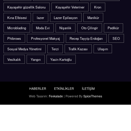
Kayaşehir güzellik Salonu
Kayaşehir Veteriner
Kron
Kına Elbisesi
lazer
Lazer Epilasyon
Manikür
Microblading
Moda Evi
Nişanlık
Oto Çilingir
Pedikür
Phibrows
Profesyonel Makyaj
Recep Tayyip Erdoğan
SEO
Sosyal Medya Yönetimi
Terzi
Trafik Kazası
Ulaşım
Vesikalık
Yangın
Yasin Kartoğlu
HABERLER
ETKİNLİKLER
İLETİŞİM
Web Tasarım:
Fevkalade
| Powered By
SpiceThemes