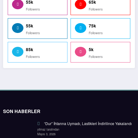
55k
65k
Followers
Followers
55k
75k
Followers
Followers
85k
5k
Followers
Followers
SON HABERLER
“Dur” İhtarına Uymadı, Lastikleri İndirilince Yakalandı
yilmaz tarafından
Mayıs 3, 2026