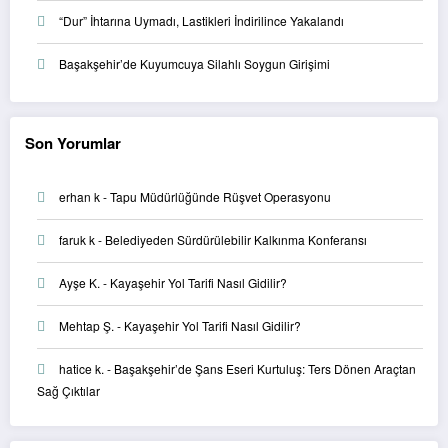
“Dur” İhtarına Uymadı, Lastikleri İndirilince Yakalandı
Başakşehir’de Kuyumcuya Silahlı Soygun Girişimi
Son Yorumlar
erhan k
-
Tapu Müdürlüğünde Rüşvet Operasyonu
faruk k
-
Belediyeden Sürdürülebilir Kalkınma Konferansı
Ayşe K.
-
Kayaşehir Yol Tarifi Nasıl Gidilir?
Mehtap Ş.
-
Kayaşehir Yol Tarifi Nasıl Gidilir?
hatice k.
-
Başakşehir’de Şans Eseri Kurtuluş: Ters Dönen Araçtan
Sağ Çıktılar