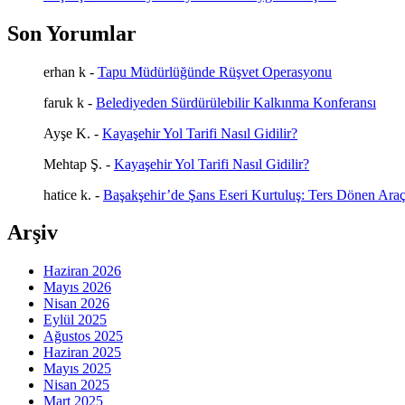
Son Yorumlar
erhan k
-
Tapu Müdürlüğünde Rüşvet Operasyonu
faruk k
-
Belediyeden Sürdürülebilir Kalkınma Konferansı
Ayşe K.
-
Kayaşehir Yol Tarifi Nasıl Gidilir?
Mehtap Ş.
-
Kayaşehir Yol Tarifi Nasıl Gidilir?
hatice k.
-
Başakşehir’de Şans Eseri Kurtuluş: Ters Dönen Araç
Arşiv
Haziran 2026
Mayıs 2026
Nisan 2026
Eylül 2025
Ağustos 2025
Haziran 2025
Mayıs 2025
Nisan 2025
Mart 2025