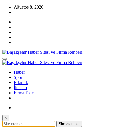
İçeriğe
Ağustos 8, 2026
atla
Başakşehir Haberleri, firma rehber sitesi, kayaşehir, bahçeşehir, ikitel
Başakşehir Haber Sitesi ve Firma Rehberi
Başakşehir Haberleri, firma rehber sitesi, kayaşehir, bahçeşehir, ikitel
Haber
Başakşehir Haber Sitesi ve Firma Rehberi
Spor
Etkinlik
İletişim
Firma Ekle
×