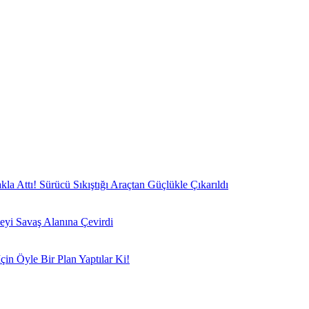
a Attı! Sürücü Sıkıştığı Araçtan Güçlükle Çıkarıldı
eyi Savaş Alanına Çevirdi
in Öyle Bir Plan Yaptılar Ki!