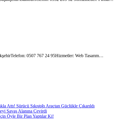
kşehirTelefon: 0507 767 24 95Hizmetler: Web Tasarım…
a Attı! Sürücü Sıkıştığı Araçtan Güçlükle Çıkarıldı
eyi Savaş Alanına Çevirdi
in Öyle Bir Plan Yaptılar Ki!