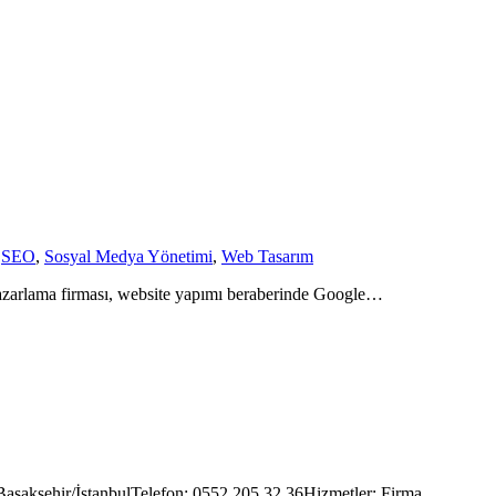
,
SEO
,
Sosyal Medya Yönetimi
,
Web Tasarım
azarlama firması, website yapımı beraberinde Google…
3 Başakşehir/İstanbulTelefon: 0552 205 32 36Hizmetler: Firma…