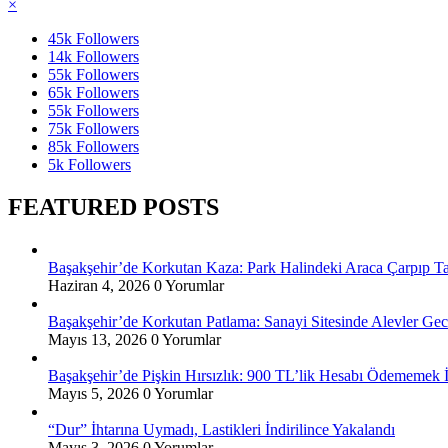
×
45k
Followers
14k
Followers
55k
Followers
65k
Followers
55k
Followers
75k
Followers
85k
Followers
5k
Followers
FEATURED POSTS
Başakşehir’de Korkutan Kaza: Park Halindeki Araca Çarpıp Takl
Haziran 4, 2026
0 Yorumlar
Başakşehir’de Korkutan Patlama: Sanayi Sitesinde Alevler Gec
Mayıs 13, 2026
0 Yorumlar
Başakşehir’de Pişkin Hırsızlık: 900 TL’lik Hesabı Ödememek İç
Mayıs 5, 2026
0 Yorumlar
“Dur” İhtarına Uymadı, Lastikleri İndirilince Yakalandı
Mayıs 3, 2026
0 Yorumlar