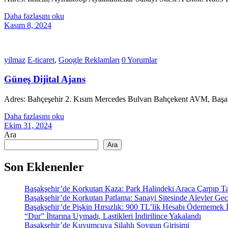
Daha fazlasını oku
Kasım 8, 2024
yilmaz
E-ticaret
,
Google Reklamları
0 Yorumlar
Güneş Dijital Ajans
Adres: Bahçeşehir 2. Kısım Mercedes Bulvarı Bahçekent AVM, Başa
Daha fazlasını oku
Ekim 31, 2024
Ara
Ara
Son Eklenenler
Başakşehir’de Korkutan Kaza: Park Halindeki Araca Çarpıp Takl
Başakşehir’de Korkutan Patlama: Sanayi Sitesinde Alevler Gec
Başakşehir’de Pişkin Hırsızlık: 900 TL’lik Hesabı Ödememek İç
“Dur” İhtarına Uymadı, Lastikleri İndirilince Yakalandı
Başakşehir’de Kuyumcuya Silahlı Soygun Girişimi