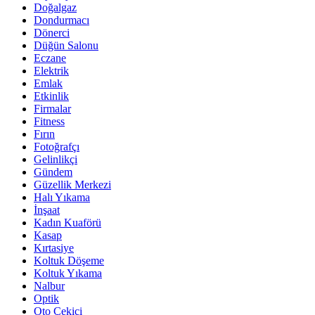
Doğalgaz
Dondurmacı
Dönerci
Düğün Salonu
Eczane
Elektrik
Emlak
Etkinlik
Firmalar
Fitness
Fırın
Fotoğrafçı
Gelinlikçi
Gündem
Güzellik Merkezi
Halı Yıkama
İnşaat
Kadın Kuaförü
Kasap
Kırtasiye
Koltuk Döşeme
Koltuk Yıkama
Nalbur
Optik
Oto Çekici