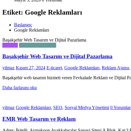
Etiket: Google Reklamları
Başlangıç
Google Reklamları
Başakşehir Web Tasarım ve Dijital Pazarlama
Firmalar
Web Tasarım Ajansı
Başakşehir Web Tasarım ve Dijital Pazarlama
yilmaz
Kasım 27, 2024
E-ticaret
,
Google Reklamları
,
Reklam Ajansı
Başakşehir web tasarım hizmeti veren Fevkalade Reklam ve Dijital P
Daha fazlasını oku
yilmaz
Google Reklamları
,
SEO
,
Sosyal Medya Yönetimi
0 Yorumlar
EMR Web Tasarım ve Reklam
Adres: İkitelli, Aymakoop Ayakkabıcılar Sanayi Sitesi A Blok. Kat: