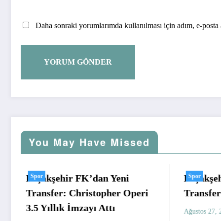
Daha sonraki yorumlarımda kullanılması için adım, e-posta a
You May Have Missed
Başakşehire, Fenerbahçe’den
Spor
Başakş
Spor
Transfer
Oynad
Bitird
yilmaz
Ağustos 27, 2024