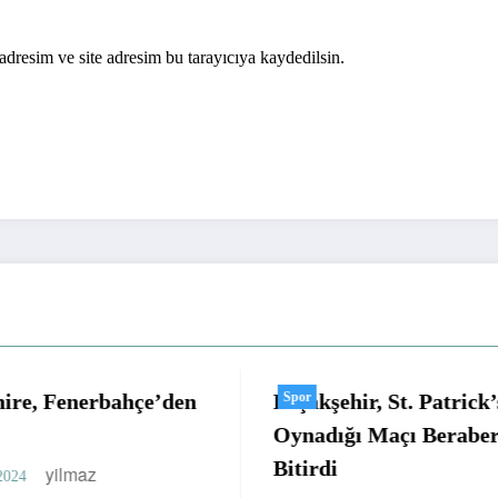
dresim ve site adresim bu tarayıcıya kaydedilsin.
ehir, St. Patrick’s İle
Eden Karzev Çin’e ki
Spor
ığı Maçı Berabere
RAMS Başakşehirde
i
açıklama;