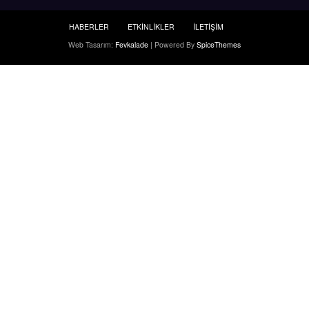
HABERLER
ETKİNLİKLER
İLETİŞİM
Web Tasarım:
Fevkalade
| Powered By
SpiceThemes