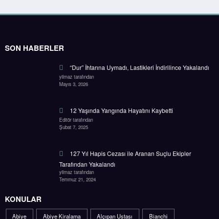
SON HABERLER
“Dur” İhtarına Uymadı, Lastikleri İndirilince Yakalandı
yilmaz tarafından
Mayıs 3, 2026
12 Yaşında Yangında Hayatını Kaybetti
Editör tarafından
Şubat 7, 2025
127 Yıl Hapis Cezası ile Aranan Suçlu Ekipler
Tarafından Yakalandı
yilmaz tarafından
Temmuz 21, 2024
KONULAR
Abiye
Abiye Kiralama
Alçıpan Ustası
Bianchi