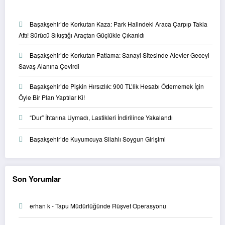
Başakşehir’de Korkutan Kaza: Park Halindeki Araca Çarpıp Takla
Attı! Sürücü Sıkıştığı Araçtan Güçlükle Çıkarıldı
Başakşehir’de Korkutan Patlama: Sanayi Sitesinde Alevler Geceyi
Savaş Alanına Çevirdi
Başakşehir’de Pişkin Hırsızlık: 900 TL’lik Hesabı Ödememek İçin
Öyle Bir Plan Yaptılar Ki!
“Dur” İhtarına Uymadı, Lastikleri İndirilince Yakalandı
Başakşehir’de Kuyumcuya Silahlı Soygun Girişimi
Son Yorumlar
erhan k
-
Tapu Müdürlüğünde Rüşvet Operasyonu