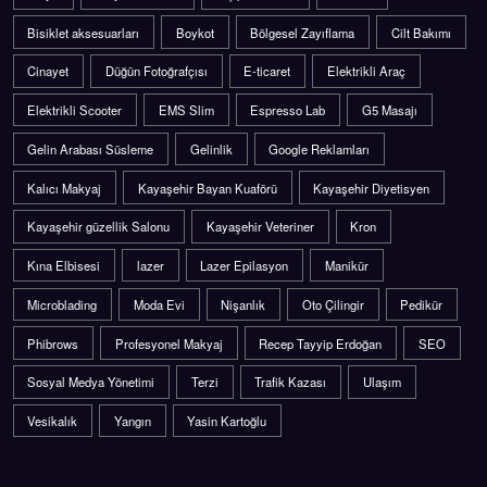
Bisiklet aksesuarları
Boykot
Bölgesel Zayıflama
Cilt Bakımı
Cinayet
Düğün Fotoğrafçısı
E-ticaret
Elektrikli Araç
Elektrikli Scooter
EMS Slim
Espresso Lab
G5 Masajı
Gelin Arabası Süsleme
Gelinlik
Google Reklamları
Kalıcı Makyaj
Kayaşehir Bayan Kuaförü
Kayaşehir Diyetisyen
Kayaşehir güzellik Salonu
Kayaşehir Veteriner
Kron
Kına Elbisesi
lazer
Lazer Epilasyon
Manikür
Microblading
Moda Evi
Nişanlık
Oto Çilingir
Pedikür
Phibrows
Profesyonel Makyaj
Recep Tayyip Erdoğan
SEO
Sosyal Medya Yönetimi
Terzi
Trafik Kazası
Ulaşım
Vesikalık
Yangın
Yasin Kartoğlu