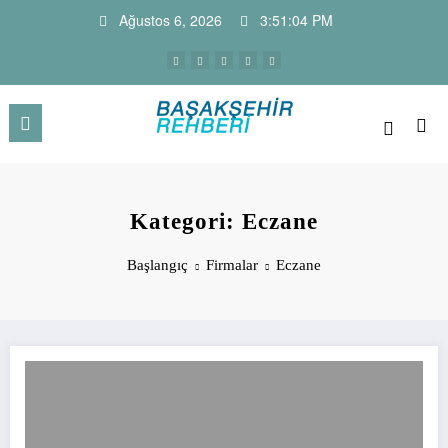
İçeriğe
Ağustos 6, 2026
3:51:05 PM
atla
Başakşehir Haber Sitesi ve Firm
Başakşehir Haberleri, firma rehber sitesi, kayaşehir,
bahçeşehir, ikitelli , güvercintepe firmaları…
Rehberi
Kategori: Eczane
Başlangıç
Firmalar
Eczane
Ceylan Eczanesi