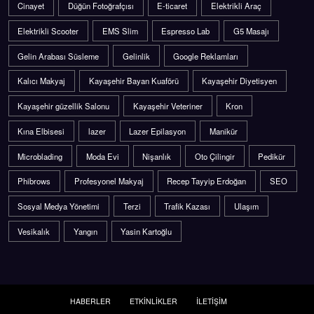
Cinayet
Düğün Fotoğrafçısı
E-ticaret
Elektrikli Araç
Elektrikli Scooter
EMS Slim
Espresso Lab
G5 Masajı
Gelin Arabası Süsleme
Gelinlik
Google Reklamları
Kalıcı Makyaj
Kayaşehir Bayan Kuaförü
Kayaşehir Diyetisyen
Kayaşehir güzellik Salonu
Kayaşehir Veteriner
Kron
Kına Elbisesi
lazer
Lazer Epilasyon
Manikür
Microblading
Moda Evi
Nişanlık
Oto Çilingir
Pedikür
Phibrows
Profesyonel Makyaj
Recep Tayyip Erdoğan
SEO
Sosyal Medya Yönetimi
Terzi
Trafik Kazası
Ulaşım
Vesikalık
Yangın
Yasin Kartoğlu
HABERLER
ETKİNLİKLER
İLETİŞİM