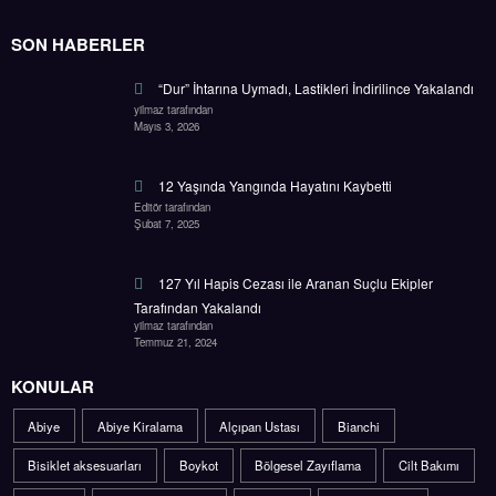
SON HABERLER
“Dur” İhtarına Uymadı, Lastikleri İndirilince Yakalandı
yilmaz tarafından
Mayıs 3, 2026
12 Yaşında Yangında Hayatını Kaybetti
Editör tarafından
Şubat 7, 2025
127 Yıl Hapis Cezası ile Aranan Suçlu Ekipler
Tarafından Yakalandı
yilmaz tarafından
Temmuz 21, 2024
KONULAR
Abiye
Abiye Kiralama
Alçıpan Ustası
Bianchi
Bisiklet aksesuarları
Boykot
Bölgesel Zayıflama
Cilt Bakımı