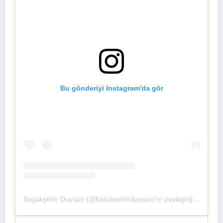
Bu gönderiyi Instagram'da gör
Başakşehir Duysun (@basaksehirduysun)'in paylaştığı bir gönderi