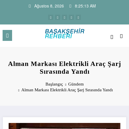
İçeriğe
Ağustos 8, 2026
8:25:14 AM
atla
Başakşehir Haber Sitesi ve Firm
Başakşehir Haberleri, firma rehber sitesi, kayaşehir,
bahçeşehir, ikitelli , güvercintepe firmaları…
Rehberi
Alman Markası Elektrikli Araç Şarj
Sırasında Yandı
Başlangıç
Gündem
Alman Markası Elektrikli Araç Şarj Sırasında Yandı