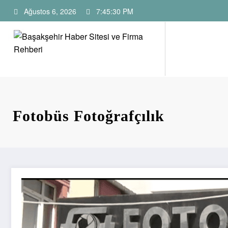
İçeriğe
Ağustos 6, 2026
7:45:32 PM
atla
Başakşehir Haber Sitesi ve F
Başakşehir Haberleri, firma rehber sitesi, kayaşehir, b
Fotobüs Fotoğrafçılık