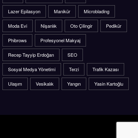
Kron
Kına Elbisesi
lazer
Lazer Epilasyon
Manikür
Microblading
Moda Evi
Nişanlık
Oto Çilingir
Pedikür
Phibrows
Profesyonel Makyaj
Recep Tayyip Erdoğan
SEO
Sosyal Medya Yönetimi
Terzi
Trafik Kazası
Ulaşım
Vesikalık
Yangın
Yasin Kartoğlu