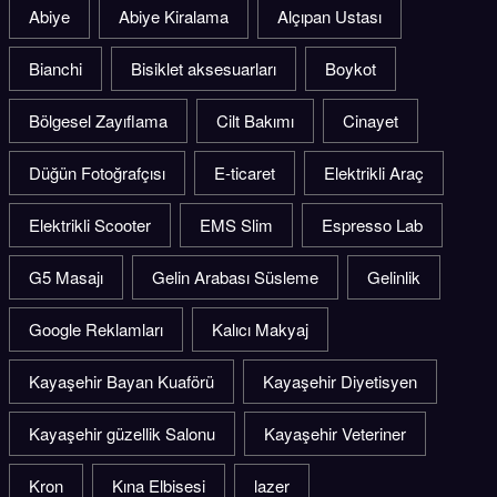
Abiye
Abiye Kiralama
Alçıpan Ustası
Bianchi
Bisiklet aksesuarları
Boykot
Bölgesel Zayıflama
Cilt Bakımı
Cinayet
Düğün Fotoğrafçısı
E-ticaret
Elektrikli Araç
Elektrikli Scooter
EMS Slim
Espresso Lab
G5 Masajı
Gelin Arabası Süsleme
Gelinlik
Google Reklamları
Kalıcı Makyaj
Kayaşehir Bayan Kuaförü
Kayaşehir Diyetisyen
Kayaşehir güzellik Salonu
Kayaşehir Veteriner