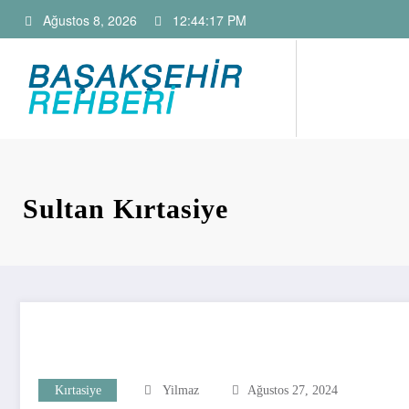
İçeriğe
Ağustos 8, 2026
12:44:18 PM
atla
Başakşehir 
Başakşehir Haberleri,
Sultan Kırtasiye
Kırtasiye
Yilmaz
Ağustos 27, 2024