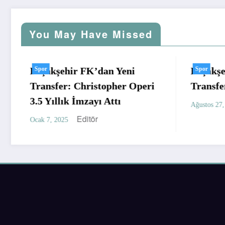
You May Have Missed
şakşehir FK’dan Yeni
or
Başakşehire, Fen
Spor
ansfer: Christopher Operi
Transfer
5 Yıllık İmzayı Attı
yilm
Ağustos 27, 2024
Editör
k 7, 2025