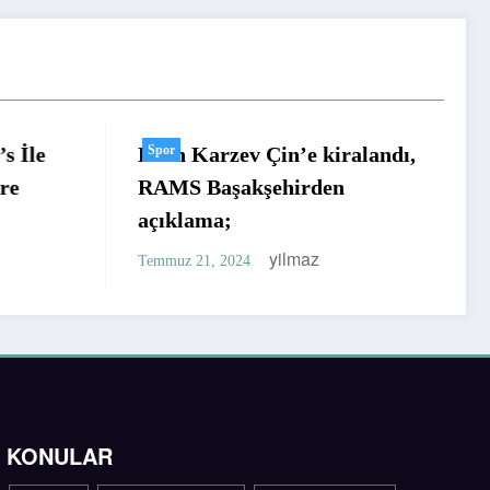
Eden Karzev Çin’e kiralandı,
Spor
RAMS Baş
Spor
RAMS Başakşehirden
Göksel G
açıklama;
Başkanlık
Açıklama
yilmaz
Temmuz 21, 2024
Temmuz 21, 2
KONULAR