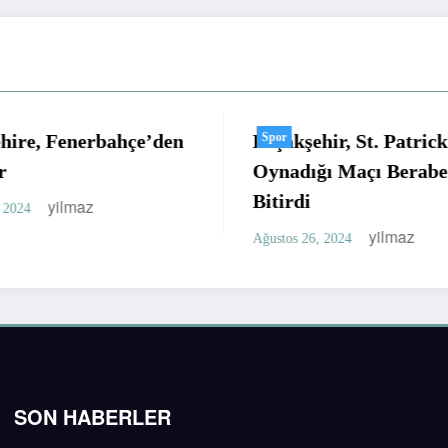
erbahçe’den
Başakşehir, St. Patrick’s İle
Spor
Oynadığı Maçı Berabere
Bitirdi
az
yilmaz
Ağustos 26, 2024
SON HABERLER