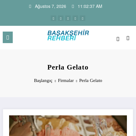
İçeriğe
Ağustos 7, 2026
11:02:38 AM
atla
Başakşehir Haber Sitesi ve Firm
Başakşehir Haberleri, firma rehber sitesi, kayaşehir,
bahçeşehir, ikitelli , güvercintepe firmaları…
Rehberi
Perla Gelato
Başlangıç
Firmalar
Perla Gelato