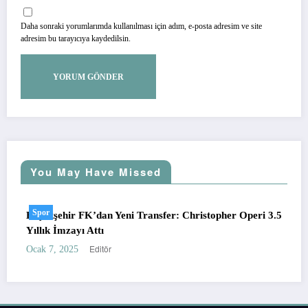
Daha sonraki yorumlarımda kullanılması için adım, e-posta adresim ve site
adresim bu tarayıcıya kaydedilsin.
You May Have Missed
Spor
Başakşehir FK’dan Yeni Transfer: Christopher Operi 3.5
Ba
Yıllık İmzayı Attı
Ağ
Editör
Ocak 7, 2025