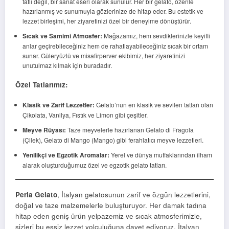
tatlı değil, bir sanat eseri olarak sunulur. Her bir gelato, özenle
hazırlanmış ve sunumuyla gözlerinize de hitap eder. Bu estetik ve
lezzet birleşimi, her ziyaretinizi özel bir deneyime dönüştürür.
Sıcak ve Samimi Atmosfer:
Mağazamız, hem sevdiklerinizle keyifli
anlar geçirebileceğiniz hem de rahatlayabileceğiniz sıcak bir ortam
sunar. Güleryüzlü ve misafirperver ekibimiz, her ziyaretinizi
unutulmaz kılmak için buradadır.
Özel Tatlarımız:
Klasik ve Zarif Lezzetler:
Gelato’nun en klasik ve sevilen tatları olan
Çikolata, Vanilya, Fıstık ve Limon gibi çeşitler.
Meyve Rüyası:
Taze meyvelerle hazırlanan Gelato di Fragola
(Çilek), Gelato di Mango (Mango) gibi ferahlatıcı meyve lezzetleri.
Yenilikçi ve Egzotik Aromalar:
Yerel ve dünya mutfaklarından ilham
alarak oluşturduğumuz özel ve egzotik gelato tatları.
Perla Gelato
, İtalyan gelatosunun zarif ve özgün lezzetlerini,
doğal ve taze malzemelerle buluşturuyor. Her damak tadına
hitap eden geniş ürün yelpazemiz ve sıcak atmosferimizle,
sizleri bu eşsiz lezzet yolculuğuna davet ediyoruz. İtalyan