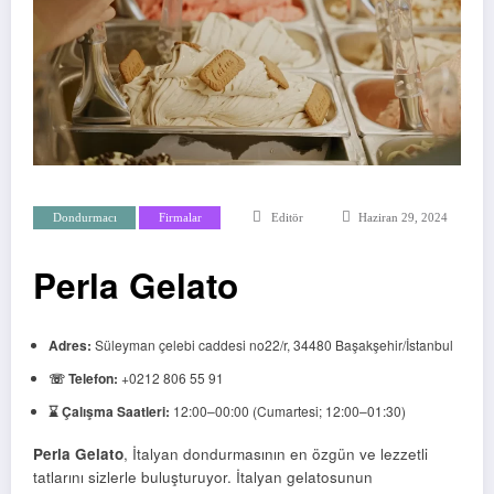
Dondurmacı
Firmalar
Editör
Haziran 29, 2024
Perla Gelato
Adres:
Süleyman çelebi caddesi no22/r, 34480 Başakşehir/İstanbul
☏ Telefon:
+0212 806 55 91
⌛ Çalışma Saatleri:
12:00–00:00 (Cumartesi; 12:00–01:30)
Perla Gelato
, İtalyan dondurmasının en özgün ve lezzetli
tatlarını sizlerle buluşturuyor. İtalyan gelatosunun