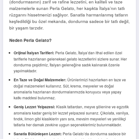
(dondurmasının) zarif ve rafine lezzetini, en kaliteli ve taze
malzemelerle sunan Perla Gelato, her kaşıkta İtalya’nın tatlı
rüzgarını hissetmenizi sağlıyor. Sanatla harmanlanmış tatların
keşfedildiği bu özel mekanda, dondurma sadece bir tatlı değil,
bir yaşam tarzıdır.
Neden Perla Gelato?
Orijinal İtalyan Tarifleri:
Perla Gelato, İtalya’dan ithal edilen özel
tariflerle hazırlanan geleneksel gelato lezzetlerini sizlere sunar. Her
dondurma çeşidimiz, İtalyan geleneğine sadık kalınarak özenle
yapılmaktadır.
En Taze ve Doğal Malzemeler:
Ürünlerimizi hazırlarken en taze ve
doğal malzemeleri kullanırız. Süt, krema, meyveler ve doğal
aromalarla hazırlanan dondurmalarımızda koruyucu veya yapay
katkı maddesi bulunmaz.
Geniş Lezzet Yelpazesi:
Klasik tatlardan, meyve şölenine ve egzotik
aromalara kadar geniş bir lezzet yelpazesi sunarız. Çikolata, vanilya,
fındık, limon gibi klasiklerin yanı sıra, mevsim meyveleri ve yenilikçi
tatlarla her damak zevkine uygun seçeneklerimiz bulunmaktadır.
Sanatla Bütünleşen Lezzet:
Perla Gelato’da dondurma sadece bir