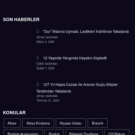
SON HABERLER
“Dur” İhtarına Uymadı, Lastikleri İndirilince Yakalandı
yilmaz tarafından
Mayıs 3, 2026
12 Yaşında Yangında Hayatını Kaybetti
Editör tarafından
Şubat 7, 2025
127 Yıl Hapis Cezası ile Aranan Suçlu Ekipler
Tarafından Yakalandı
yilmaz tarafından
Temmuz 21, 2024
KONULAR
Abiye
Abiye Kiralama
Alçıpan Ustası
Bianchi
Bisiklet aksesuarları
Boykot
Bölgesel Zayıflama
Cilt Bakımı