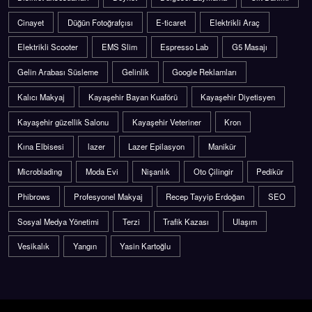
Cinayet
Düğün Fotoğrafçısı
E-ticaret
Elektrikli Araç
Elektrikli Scooter
EMS Slim
Espresso Lab
G5 Masajı
Gelin Arabası Süsleme
Gelinlik
Google Reklamları
Kalıcı Makyaj
Kayaşehir Bayan Kuaförü
Kayaşehir Diyetisyen
Kayaşehir güzellik Salonu
Kayaşehir Veteriner
Kron
Kına Elbisesi
lazer
Lazer Epilasyon
Manikür
Microblading
Moda Evi
Nişanlık
Oto Çilingir
Pedikür
Phibrows
Profesyonel Makyaj
Recep Tayyip Erdoğan
SEO
Sosyal Medya Yönetimi
Terzi
Trafik Kazası
Ulaşım
Vesikalık
Yangın
Yasin Kartoğlu