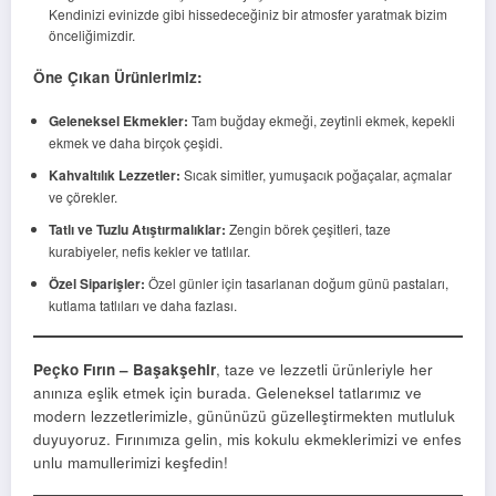
Kendinizi evinizde gibi hissedeceğiniz bir atmosfer yaratmak bizim
önceliğimizdir.
Öne Çıkan Ürünlerimiz:
Geleneksel Ekmekler:
Tam buğday ekmeği, zeytinli ekmek, kepekli
ekmek ve daha birçok çeşidi.
Kahvaltılık Lezzetler:
Sıcak simitler, yumuşacık poğaçalar, açmalar
ve çörekler.
Tatlı ve Tuzlu Atıştırmalıklar:
Zengin börek çeşitleri, taze
kurabiyeler, nefis kekler ve tatlılar.
Özel Siparişler:
Özel günler için tasarlanan doğum günü pastaları,
kutlama tatlıları ve daha fazlası.
Peçko Fırın – Başakşehir
, taze ve lezzetli ürünleriyle her
anınıza eşlik etmek için burada. Geleneksel tatlarımız ve
modern lezzetlerimizle, gününüzü güzelleştirmekten mutluluk
duyuyoruz. Fırınımıza gelin, mis kokulu ekmeklerimizi ve enfes
unlu mamullerimizi keşfedin!