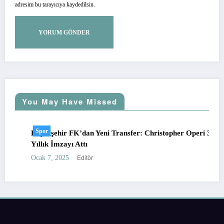
adresim bu tarayıcıya kaydedilsin.
You May Have Missed
Spor
Başakşehir FK’dan Yeni Transfer: Christopher Operi 3.5
Yıllık İmzayı Attı
Editör
Ocak 7, 2025