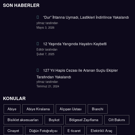
SON HABERLER
“Dur” İhtarına Uymadı, Lastikleri İndirilince Yakalandı
yilmaz tarafından
Mayıs 3, 2026
12 Yaşında Yangında Hayatını Kaybetti
Editör tarafından
Şubat 7, 2025
127 Yıl Hapis Cezası ile Aranan Suçlu Ekipler
Tarafından Yakalandı
yilmaz tarafından
Temmuz 21, 2024
KONULAR
Abiye
Abiye Kiralama
Alçıpan Ustası
Bianchi
Bisiklet aksesuarları
Boykot
Bölgesel Zayıflama
Cilt Bakımı
Cinayet
Düğün Fotoğrafçısı
E-ticaret
Elektrikli Araç