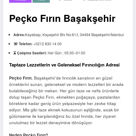
Peçko Fırın Başakşehir
Adres:
Kayabaşı, Kayaşehir Blv No:61/I, 34494 Başakşehir/İstanbul
☏ Telefon:
+0212 830 14 00
⌛ Çalışma Saatleri:
Her Gün ; 05:30–01:00
Taptaze Lezzetlerin ve Geleneksel Fırıncılığın Adresi
Peçko Fırın
, Başakşehir’de fırıncılık sanatının en güzel
örneklerini sunan, geleneksel ve modern lezzetleri bir arada
bulabileceğiniz bir mekan. Her gün taze ve nefis ürünlerle
dolup taşan Peçko Fırın, ekmekten poğaçaya, pastalardan
böreklere kadar geniş ürün yelpazesiyle her zevke hitap
ediyor. Mis gibi taze ekmek kokusunun eşliğinde, sıcak bir
gülümseme ile karşılandığınız bu özel fırında, her ziyaret
unutulmaz bir lezzet deneyimine dönüşüyor.
Neden Peçko Fırın?