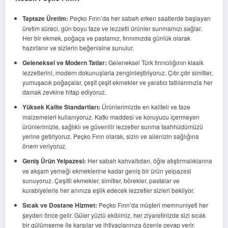
Taptaze Üretim:
Peçko Fırın’da her sabah erken saatlerde başlayan
üretim süreci, gün boyu taze ve lezzetli ürünler sunmamızı sağlar.
Her bir ekmek, poğaça ve pastamız, fırınımızda günlük olarak
hazırlanır ve sizlerin beğenisine sunulur.
Geleneksel ve Modern Tatlar:
Geleneksel Türk fırıncılığının klasik
lezzetlerini, modern dokunuşlarla zenginleştiriyoruz. Çıtır çıtır simitler,
yumuşacık poğaçalar, çeşit çeşit ekmekler ve yaratıcı tatlılarımızla her
damak zevkine hitap ediyoruz.
Yüksek Kalite Standartları:
Ürünlerimizde en kaliteli ve taze
malzemeleri kullanıyoruz. Katkı maddesi ve koruyucu içermeyen
ürünlerimizle, sağlıklı ve güvenilir lezzetler sunma taahhüdümüzü
yerine getiriyoruz. Peçko Fırın olarak, sizin ve ailenizin sağlığına
önem veriyoruz.
Geniş Ürün Yelpazesi:
Her sabah kahvaltıdan, öğle atıştırmalıklarına
ve akşam yemeği ekmeklerine kadar geniş bir ürün yelpazesi
sunuyoruz. Çeşitli ekmekler, simitler, börekler, pastalar ve
kurabiyelerle her anınıza eşlik edecek lezzetler sizleri bekliyor.
Sıcak ve Dostane Hizmet:
Peçko Fırın’da müşteri memnuniyeti her
şeyden önce gelir. Güler yüzlü ekibimiz, her ziyaretinizde sizi sıcak
bir gülümseme ile karşılar ve ihtiyaçlarınıza özenle cevap verir.