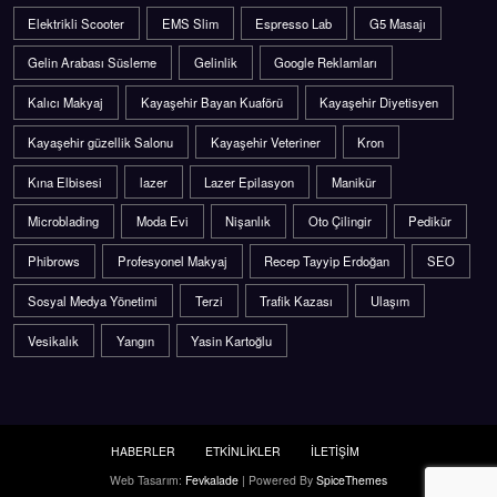
Elektrikli Scooter
EMS Slim
Espresso Lab
G5 Masajı
Gelin Arabası Süsleme
Gelinlik
Google Reklamları
Kalıcı Makyaj
Kayaşehir Bayan Kuaförü
Kayaşehir Diyetisyen
Kayaşehir güzellik Salonu
Kayaşehir Veteriner
Kron
Kına Elbisesi
lazer
Lazer Epilasyon
Manikür
Microblading
Moda Evi
Nişanlık
Oto Çilingir
Pedikür
Phibrows
Profesyonel Makyaj
Recep Tayyip Erdoğan
SEO
Sosyal Medya Yönetimi
Terzi
Trafik Kazası
Ulaşım
Vesikalık
Yangın
Yasin Kartoğlu
HABERLER
ETKİNLİKLER
İLETİŞİM
Web Tasarım:
Fevkalade
| Powered By
SpiceThemes