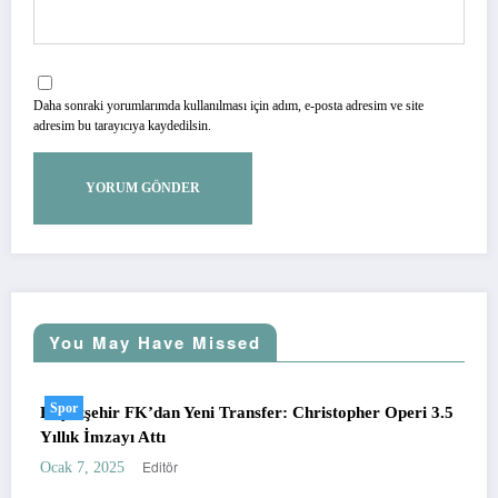
Daha sonraki yorumlarımda kullanılması için adım, e-posta adresim ve site
adresim bu tarayıcıya kaydedilsin.
You May Have Missed
Spor
ehir FK’dan Yeni Transfer: Christopher Operi 3.5
Başakşehire
 İmzayı Attı
Ağustos 27, 2
Editör
, 2025