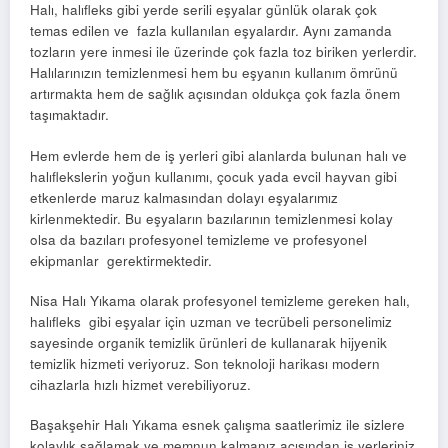
Halı, halıfleks gibi yerde serili eşyalar günlük olarak çok
temas edilen ve fazla kullanılan eşyalardır. Aynı zamanda
tozların yere inmesi ile üzerinde çok fazla toz biriken yerlerdir.
Halılarınızın temizlenmesi hem bu eşyanın kullanım ömrünü
artırmakta hem de sağlık açısından oldukça çok fazla önem
taşımaktadır.
Hem evlerde hem de iş yerleri gibi alanlarda bulunan halı ve
halıflekslerin yoğun kullanımı, çocuk yada evcil hayvan gibi
etkenlerde maruz kalmasından dolayı eşyalarımız
kirlenmektedir. Bu eşyaların bazılarının temizlenmesi kolay
olsa da bazıları profesyonel temizleme ve profesyonel
ekipmanlar gerektirmektedir.
Nisa Halı Yıkama olarak profesyonel temizleme gereken halı,
halıfleks gibi eşyalar için uzman ve tecrübeli personelimiz
sayesinde organik temizlik ürünleri de kullanarak hijyenik
temizlik hizmeti veriyoruz. Son teknoloji harikası modern
cihazlarla hızlı hizmet verebiliyoruz.
Başakşehir Halı Yıkama esnek çalışma saatlerimiz ile sizlere
kolaylık sağlamak ve memnun kalmanız açısından iş yerleriniz