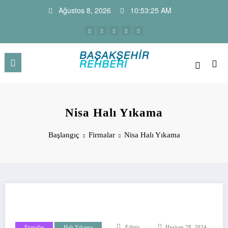
İçeriğe
Ağustos 8, 2026
10:53:26 AM
atla
Başakşehir Haber Sitesi ve Firm
Başakşehir Haberleri, firma rehber sitesi, kayaşehir,
bahçeşehir, ikitelli , güvercintepe firmaları…
Rehberi
Nisa Halı Yıkama
Başlangıç
Firmalar
Nisa Halı Yıkama
Firmalar
Halı Yıkama
Editör
Haziran 28, 2024