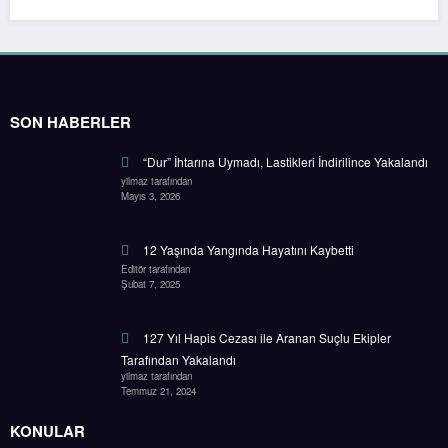
SON HABERLER
“Dur” İhtarına Uymadı, Lastikleri İndirilince Yakalandı
yilmaz tarafından
Mayıs 3, 2026
12 Yaşında Yangında Hayatını Kaybetti
Editör tarafından
Şubat 7, 2025
127 Yıl Hapis Cezası ile Aranan Suçlu Ekipler
Tarafından Yakalandı
yilmaz tarafından
Temmuz 21, 2024
KONULAR