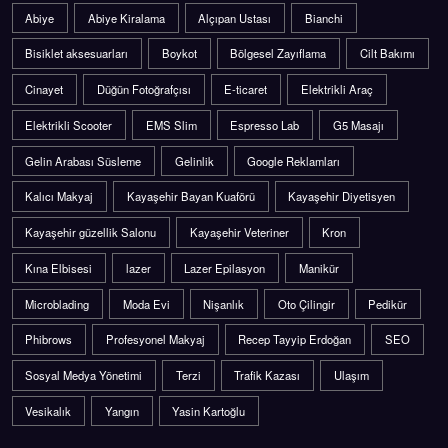
Abiye
Abiye Kiralama
Alçıpan Ustası
Bianchi
Bisiklet aksesuarları
Boykot
Bölgesel Zayıflama
Cilt Bakımı
Cinayet
Düğün Fotoğrafçısı
E-ticaret
Elektrikli Araç
Elektrikli Scooter
EMS Slim
Espresso Lab
G5 Masajı
Gelin Arabası Süsleme
Gelinlik
Google Reklamları
Kalıcı Makyaj
Kayaşehir Bayan Kuaförü
Kayaşehir Diyetisyen
Kayaşehir güzellik Salonu
Kayaşehir Veteriner
Kron
Kına Elbisesi
lazer
Lazer Epilasyon
Manikür
Microblading
Moda Evi
Nişanlık
Oto Çilingir
Pedikür
Phibrows
Profesyonel Makyaj
Recep Tayyip Erdoğan
SEO
Sosyal Medya Yönetimi
Terzi
Trafik Kazası
Ulaşım
Vesikalık
Yangın
Yasin Kartoğlu