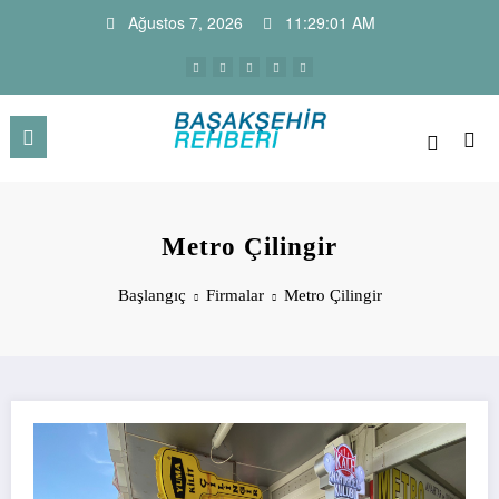
İçeriğe
Ağustos 7, 2026
11:29:01 AM
atla
Başakşehir Haber Sitesi ve Firm
Başakşehir Haberleri, firma rehber sitesi, kayaşehir,
bahçeşehir, ikitelli , güvercintepe firmaları…
Rehberi
Metro Çilingir
Başlangıç
Firmalar
Metro Çilingir