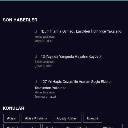
SON HABERLER
“Dur” İhtarına Uymadı, Lastikleri İndirilince Yakalandı
yilmaz tarafından
Mayıs 3, 2026
12 Yaşında Yangında Hayatını Kaybetti
Editör tarafından
Şubat 7, 2025
127 Yıl Hapis Cezası ile Aranan Suçlu Ekipler
Tarafından Yakalandı
yilmaz tarafından
Temmuz 21, 2024
KONULAR
Abiye
Abiye Kiralama
Alçıpan Ustası
Bianchi