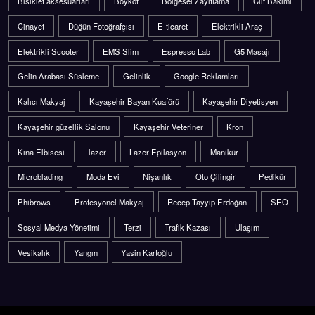
Bisiklet aksesuarları
Boykot
Bölgesel Zayıflama
Cilt Bakımı
Cinayet
Düğün Fotoğrafçısı
E-ticaret
Elektrikli Araç
Elektrikli Scooter
EMS Slim
Espresso Lab
G5 Masajı
Gelin Arabası Süsleme
Gelinlik
Google Reklamları
Kalıcı Makyaj
Kayaşehir Bayan Kuaförü
Kayaşehir Diyetisyen
Kayaşehir güzellik Salonu
Kayaşehir Veteriner
Kron
Kına Elbisesi
lazer
Lazer Epilasyon
Manikür
Microblading
Moda Evi
Nişanlık
Oto Çilingir
Pedikür
Phibrows
Profesyonel Makyaj
Recep Tayyip Erdoğan
SEO
Sosyal Medya Yönetimi
Terzi
Trafik Kazası
Ulaşım
Vesikalık
Yangın
Yasin Kartoğlu