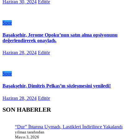
Haziran 30, 2024
Editör
Spor
Başakşehir, Jerome Opoku’nun satın alma opsiyonunu
değerlendirerek onayladı.
Haziran 28, 2024
Editör
Spor
Başakşehir, Dimitris Pelkas’ın sözleşmesini yeniledi!
Haziran 28, 2024
Editör
SON HABERLER
“Dur” İhtarına Uymadı, Lastikleri İndirilince Yakalandı
yilmaz tarafından
Mayıs 3, 2026