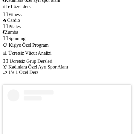
💃Kadınlara özel ayrı spor alanı
⭐1e1 özel ders
🏃‍♂️Fitness
🔥Cardio
🧘‍♀️Pilates
💃Zumba
🚴‍♀️Spinning
📋 Kişiye Özel Program
📊 Ücretsiz Vücut Analizi
👯‍♀️ Ücretsiz Grup Dersleri
🌸 Kadınlara Özel Ayrı Spor Alanı
🤝 1’e 1 Özel Ders