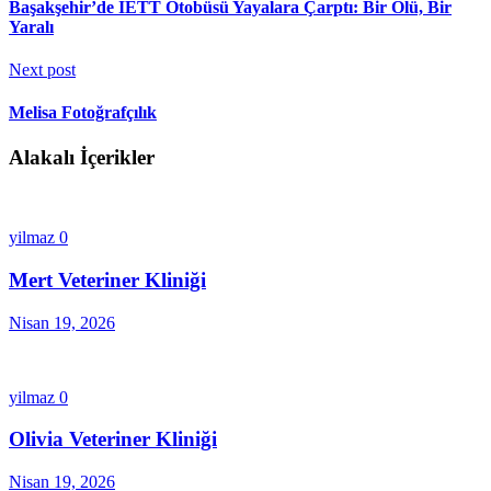
Başakşehir’de İETT Otobüsü Yayalara Çarptı: Bir Ölü, Bir
Yaralı
Next post
Melisa Fotoğrafçılık
Alakalı İçerikler
yilmaz
0
Mert Veteriner Kliniği
Nisan 19, 2026
yilmaz
0
Olivia Veteriner Kliniği
Nisan 19, 2026