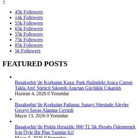
×
45k
Followers
14k
Followers
55k
Followers
65k
Followers
55k
Followers
75k
Followers
85k
Followers
5k
Followers
FEATURED POSTS
Başakşehir’de Korkutan Kaza: Park Halindeki Araca Çarpıp
Takla Attı! Sürücü Sıkıştığı Araçtan Güçlükle Çıkarıldı
Haziran 4, 2026
0 Yorumlar
Başakşehir’de Korkutan Patlama: Sanayi Sitesinde Alevler
Geceyi Savaş Alanına Çevirdi
Mayıs 13, 2026
0 Yorumlar
Başakşehir’de Pişkin Hırsızlık: 900 TL’lik Hesabı Ödememek
İçin Öyle Bir Plan Yaptılar Ki!
Mayıs 5, 2026
0 Yorumlar