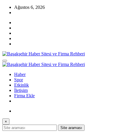
İçeriğe
Ağustos 6, 2026
atla
Başakşehir Haberleri, firma rehber sitesi, kayaşehir, bahçeşehir, ikitelli
Başakşehir Haber Sitesi ve Firma Rehberi
, güvercintepe firmaları…
Başakşehir Haberleri, firma rehber sitesi, kayaşehir, bahçeşehir, ikitelli
Haber
Başakşehir Haber Sitesi ve Firma Rehberi
, güvercintepe firmaları…
Spor
Etkinlik
İletişim
Firma Ekle
×