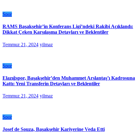
Spor
RAMS Başakşehir’in Konferans Ligi’ndeki Rakibi Açıklandı:
Dikkat Çeken Karşılaşma Detayları ve Beklentiler
Temmuz 21, 2024
yilmaz
Spor
Elazığspor, Başakşehir’den Muhammet Arslantaş’ı Kadrosuna
Kattı: Yeni Transferin Detayları ve Beklentiler
Temmuz 21, 2024
yilmaz
Spor
Josef de Souza, Başakşehir Kariyerine Veda Etti