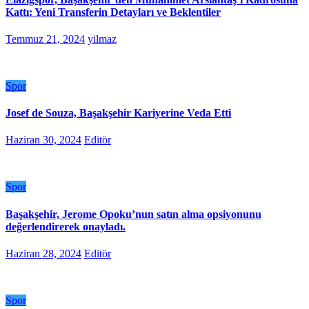
Kattı: Yeni Transferin Detayları ve Beklentiler
Temmuz 21, 2024
yilmaz
Spor
Josef de Souza, Başakşehir Kariyerine Veda Etti
Haziran 30, 2024
Editör
Spor
Başakşehir, Jerome Opoku’nun satın alma opsiyonunu
değerlendirerek onayladı.
Haziran 28, 2024
Editör
Spor