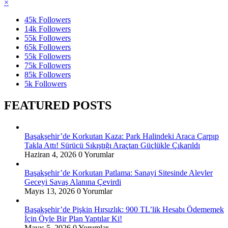
×
45k
Followers
14k
Followers
55k
Followers
65k
Followers
55k
Followers
75k
Followers
85k
Followers
5k
Followers
FEATURED POSTS
Başakşehir’de Korkutan Kaza: Park Halindeki Araca Çarpıp
Takla Attı! Sürücü Sıkıştığı Araçtan Güçlükle Çıkarıldı
Haziran 4, 2026
0 Yorumlar
Başakşehir’de Korkutan Patlama: Sanayi Sitesinde Alevler
Geceyi Savaş Alanına Çevirdi
Mayıs 13, 2026
0 Yorumlar
Başakşehir’de Pişkin Hırsızlık: 900 TL’lik Hesabı Ödememek
İçin Öyle Bir Plan Yaptılar Ki!
Mayıs 5, 2026
0 Yorumlar