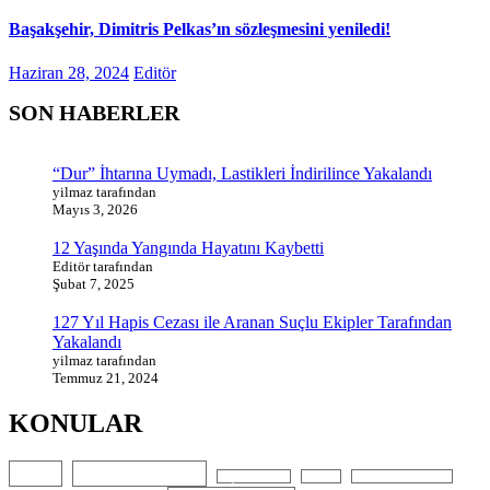
Başakşehir, Dimitris Pelkas’ın sözleşmesini yeniledi!
Haziran 28, 2024
Editör
SON HABERLER
“Dur” İhtarına Uymadı, Lastikleri İndirilince Yakalandı
yilmaz tarafından
Mayıs 3, 2026
12 Yaşında Yangında Hayatını Kaybetti
Editör tarafından
Şubat 7, 2025
127 Yıl Hapis Cezası ile Aranan Suçlu Ekipler Tarafından
Yakalandı
yilmaz tarafından
Temmuz 21, 2024
KONULAR
Abiye
Abiye Kiralama
Alçıpan Ustası
Bianchi
Bisiklet aksesuarları