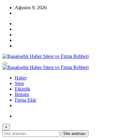
İçeriğe
Ağustos 9, 2026
atla
Başakşehir Haberleri, firma rehber sitesi, kayaşehir, bahçeşehir, ikitelli
Başakşehir Haber Sitesi ve Firma Rehberi
, güvercintepe firmaları…
Başakşehir Haberleri, firma rehber sitesi, kayaşehir, bahçeşehir, ikitelli
Haber
Başakşehir Haber Sitesi ve Firma Rehberi
, güvercintepe firmaları…
Spor
Etkinlik
İletişim
Firma Ekle
×