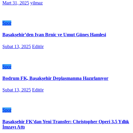
Mart 31, 2025
yilmaz
Spor
Başakşehir’den Ivan Brnic ve Umut Güneş Hamlesi
Şubat 13, 2025
Editör
Spor
Bodrum FK, Başakşehir Deplasmanına Hazırlanıyor
Şubat 13, 2025
Editör
Spor
Başakşehir FK’dan Yeni Transfer: Christopher Operi 3.5 Yıllık
İmzayı Attı