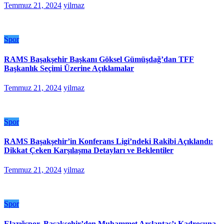
Temmuz 21, 2024
yilmaz
Spor
RAMS Başakşehir Başkanı Göksel Gümüşdağ’dan TFF
Başkanlık Seçimi Üzerine Açıklamalar
Temmuz 21, 2024
yilmaz
Spor
RAMS Başakşehir’in Konferans Ligi’ndeki Rakibi Açıklandı:
Dikkat Çeken Karşılaşma Detayları ve Beklentiler
Temmuz 21, 2024
yilmaz
Spor
Elazığspor, Başakşehir’den Muhammet Arslantaş’ı Kadrosuna