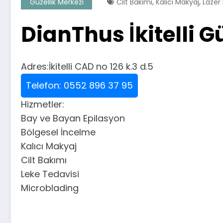
,
,
Güzellik Merkezi
Cilt Bakımı
Kalıcı Makyaj
Lazer
DianThus İkitelli G
Adres:İkitelli CAD no 126 k.3 d.5
Telefon: 0552 896 37 95
Hizmetler:
Bay ve Bayan Epilasyon
Bölgesel İncelme
Kalıcı Makyaj
Cilt Bakımı
Leke Tedavisi
Microblading