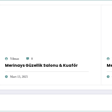
Yilmaz
0
Merinays Güzellik Salonu & Kuaför
Me
Mart 13, 2025