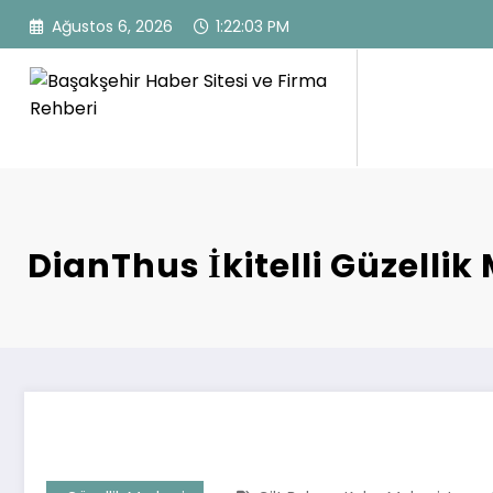
İçeriğe
Ağustos 6, 2026
1:22:05 PM
atla
Başakşehir Haber Sitesi ve F
Başakşehir Haberleri, firma rehber sitesi, kayaşeh
DianThus İkitelli Güzellik