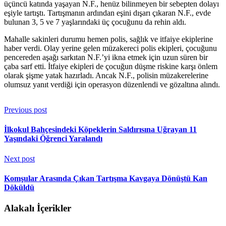
üçüncü katında yaşayan N.F., henüz bilinmeyen bir sebepten dolayı
eşiyle tartıştı. Tartışmanın ardından eşini dışarı çıkaran N.F., evde
bulunan 3, 5 ve 7 yaşlarındaki üç çocuğunu da rehin aldı.
Mahalle sakinleri durumu hemen polis, sağlık ve itfaiye ekiplerine
haber verdi. Olay yerine gelen müzakereci polis ekipleri, çocuğunu
pencereden aşağı sarkıtan N.F.’yi ikna etmek için uzun süren bir
çaba sarf etti. İtfaiye ekipleri de çocuğun düşme riskine karşı önlem
olarak şişme yatak hazırladı. Ancak N.F., polisin müzakerelerine
olumsuz yanıt verdiği için operasyon düzenlendi ve gözaltına alındı.
Previous post
İlkokul Bahçesindeki Köpeklerin Saldırısına Uğrayan 11
Yaşındaki Öğrenci Yaralandı
Next post
Komşular Arasında Çıkan Tartışma Kavgaya Dönüştü Kan
Döküldü
Alakalı İçerikler