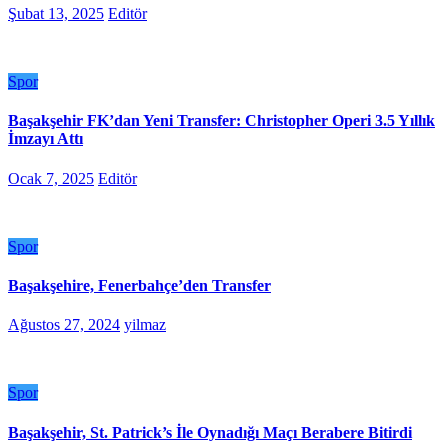
Şubat 13, 2025
Editör
Spor
Başakşehir FK’dan Yeni Transfer: Christopher Operi 3.5 Yıllık
İmzayı Attı
Ocak 7, 2025
Editör
Spor
Başakşehire, Fenerbahçe’den Transfer
Ağustos 27, 2024
yilmaz
Spor
Başakşehir, St. Patrick’s İle Oynadığı Maçı Berabere Bitirdi