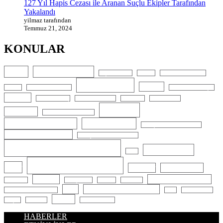
127 Yıl Hapis Cezası ile Aranan Suçlu Ekipler Tarafından
Yakalandı
yilmaz tarafından
Temmuz 21, 2024
KONULAR
Abiye
Abiye Kiralama
Alçıpan Ustası
Bianchi
Bisiklet aksesuarları
Cilt Bakımı
Cinayet
Boykot
Bölgesel Zayıflama
Düğün Fotoğrafçısı
E-ticaret
Elektrikli Araç
Elektrikli Scooter
EMS Slim
Espresso Lab
Gelinlik
G5 Masajı
Gelin Arabası Süsleme
Google Reklamları
Kalıcı Makyaj
Kayaşehir Bayan Kuaförü
Kayaşehir Diyetisyen
Kayaşehir güzellik Salonu
Kayaşehir Veteriner
Kına Elbisesi
Kron
Lazer Epilasyon
lazer
Manikür
Microblading
Nişanlık
Profesyonel Makyaj
Moda Evi
Oto Çilingir
Pedikür
Phibrows
SEO
Sosyal Medya Yönetimi
Recep Tayyip Erdoğan
Terzi
Trafik Kazası
Yangın
Ulaşım
Vesikalık
Yasin Kartoğlu
HABERLER