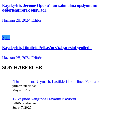
Başakşehir, Jerome Opoku’nun satın alma opsiyonunu
değerlendirerek onayladı.
Haziran 28, 2024
Editör
Spor
Başakşehir, Dimitris Pelkas’ın sözleşmesini yeniledi!
Haziran 28, 2024
Editör
SON HABERLER
“Dur” İhtarına Uymadı, Lastikleri İndirilince Yakalandı
yilmaz tarafından
Mayıs 3, 2026
12 Yaşında Yangında Hayatını Kaybetti
Editör tarafından
Şubat 7, 2025