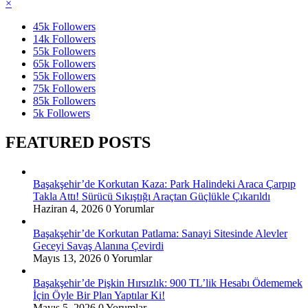
×
45k
Followers
14k
Followers
55k
Followers
65k
Followers
55k
Followers
75k
Followers
85k
Followers
5k
Followers
FEATURED POSTS
Başakşehir’de Korkutan Kaza: Park Halindeki Araca Çarpıp
Takla Attı! Sürücü Sıkıştığı Araçtan Güçlükle Çıkarıldı
Haziran 4, 2026
0 Yorumlar
Başakşehir’de Korkutan Patlama: Sanayi Sitesinde Alevler
Geceyi Savaş Alanına Çevirdi
Mayıs 13, 2026
0 Yorumlar
Başakşehir’de Pişkin Hırsızlık: 900 TL’lik Hesabı Ödememek
İçin Öyle Bir Plan Yaptılar Ki!
Mayıs 5, 2026
0 Yorumlar