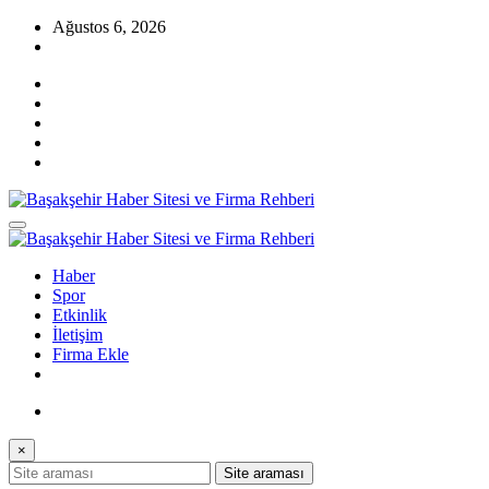
İçeriğe
Ağustos 6, 2026
atla
Başakşehir Haberleri, firma rehber sitesi, kayaşehir, bahçeşehir, ikitelli
Başakşehir Haber Sitesi ve Firma Rehberi
, güvercintepe firmaları…
Başakşehir Haberleri, firma rehber sitesi, kayaşehir, bahçeşehir, ikitelli
Haber
Başakşehir Haber Sitesi ve Firma Rehberi
, güvercintepe firmaları…
Spor
Etkinlik
İletişim
Firma Ekle
×