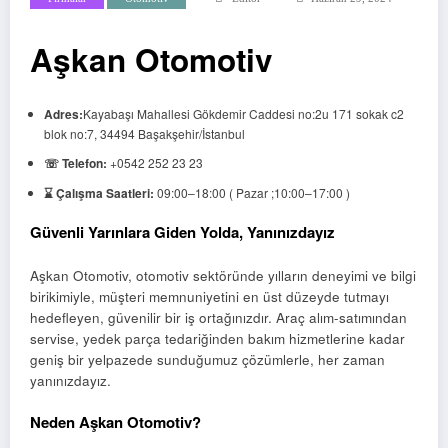
Aşkan Otomotiv
Adres:
Kayabaşı Mahallesi Gökdemir Caddesi no:2u 171 sokak c2
blok no:7, 34494 Başakşehir/İstanbul
☏ Telefon:
+0542 252 23 23
⌛ Çalışma Saatleri:
09:00–18:00 ( Pazar ;10:00–17:00 )
Güvenli Yarınlara Giden Yolda, Yanınızdayız
Aşkan Otomotiv, otomotiv sektöründe yılların deneyimi ve bilgi
birikimiyle, müşteri memnuniyetini en üst düzeyde tutmayı
hedefleyen, güvenilir bir iş ortağınızdır. Araç alım-satımından
servise, yedek parça tedariğinden bakım hizmetlerine kadar
geniş bir yelpazede sunduğumuz çözümlerle, her zaman
yanınızdayız.
Neden Aşkan Otomotiv?