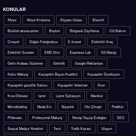
KONULAR
Abiye
Abiye Kiralama
Alçıpan Ustası
Bianchi
Bisiklet aksesuarları
Boykot
Bölgesel Zayıflama
Cilt Bakımı
Cinayet
Düğün Fotoğrafçısı
E-ticaret
Elektrikli Araç
Elektrikli Scooter
EMS Slim
Espresso Lab
G5 Masajı
Gelin Arabası Süsleme
Gelinlik
Google Reklamları
Kalıcı Makyaj
Kayaşehir Bayan Kuaförü
Kayaşehir Diyetisyen
Kayaşehir güzellik Salonu
Kayaşehir Veteriner
Kron
Kına Elbisesi
lazer
Lazer Epilasyon
Manikür
Microblading
Moda Evi
Nişanlık
Oto Çilingir
Pedikür
Phibrows
Profesyonel Makyaj
Recep Tayyip Erdoğan
SEO
Sosyal Medya Yönetimi
Terzi
Trafik Kazası
Ulaşım